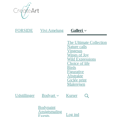
FORSIDE
Vivi Amelung
Galleri
The Ultimate Collection
Nature calls
Vingesus
Wings of Joy
Wild Expressions
(current)
Choice of life
Birds
Figurative
Abstrakte
Giclée print
Malerejsen
Udstillinger
Bodyart
Kurser
Bodypaint
Ansigtsmaling
Log ind
Events