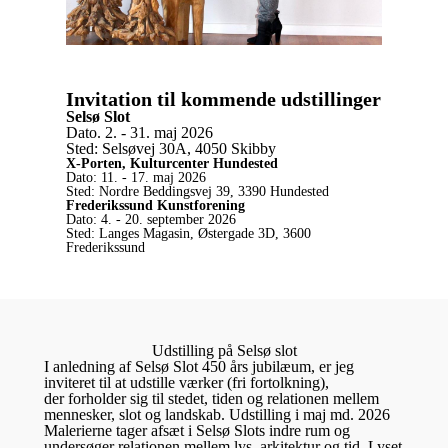
Invitation til kommende udstillinger
Selsø Slot
Dato. 2. - 31. maj 2026
Sted: Selsøvej 30A, 4050 Skibby
X-Porten, Kulturcenter Hundested
Dato: 11. - 17. maj 2026
Sted: Nordre Beddingsvej 39, 3390 Hundested
Frederikssund Kunstforening
Dato: 4. - 20. september 2026
Sted: Langes Magasin, Østergade 3D, 3600
Frederikssund
Udstilling på Selsø slot
I anledning af Selsø Slot 450 års jubilæum, er jeg
inviteret til at udstille værker (fri fortolkning),
der forholder sig til stedet, tiden og relationen mellem
mennesker, slot og landskab.
Udstilling i maj md. 2026
Malerierne tager afsæt i Selsø Slots indre rum og
undersøger relationen mellem lys, arkitektur og tid. Lyset