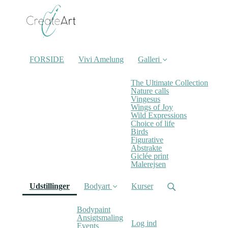
FORSIDE
Vivi Amelung
Galleri
The Ultimate Collection
Nature calls
Vingesus
Wings of Joy
Wild Expressions
Choice of life
Birds
Figurative
Abstrakte
Giclée print
Malerejsen
(current)
Udstillinger
Bodyart
Kurser
Bodypaint
Ansigtsmaling
Log ind
Events