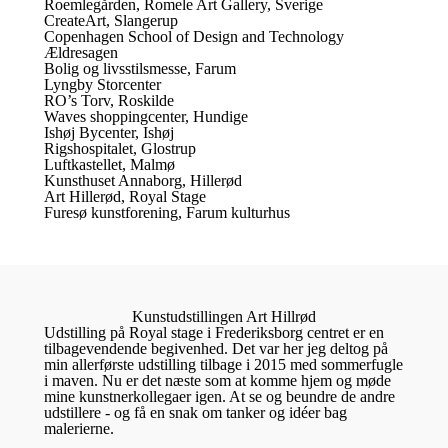
Roemlegården, Romele Art Gallery, Sverige
CreateArt, Slangerup
Copenhagen School of Design and Technology
Ældresagen
Bolig og livsstilsmesse, Farum
Lyngby Storcenter
RO’s Torv, Roskilde
Waves shoppingcenter, Hundige
Ishøj Bycenter, Ishøj
Rigshospitalet, Glostrup
Luftkastellet, Malmø
Kunsthuset Annaborg, Hillerød
Art Hillerød, Royal Stage
Furesø kunstforening, Farum kulturhus
Kunstudstillingen Art Hillrød
Udstilling på Royal stage i Frederiksborg centret er en
tilbagevendende begivenhed. Det var her jeg deltog på
min allerførste udstilling tilbage i 2015 med sommerfugle
i maven. Nu er det næste som at komme hjem og møde
mine kunstnerkollegaer igen. At se og beundre de andre
udstillere - og få en snak om tanker og idéer bag
malerierne.